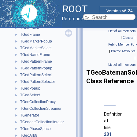
TGDoubleHSlider
►
ROOT
TGDoubleSlider
►
Version v6.24
TGDoubleVSlider
►
Reference Guide
TGDragWindow
►
TGedEditor
►
List of all members
TGedFrame
►
|
Classes
|
TGedMarkerPopup
►
Public Member Func
TGedMarkerSelect
►
|
Private Attributes
TGedNameFrame
►
|
TGedPatternFrame
►
List of all members
TGedPatternPopup
►
TGeoBatemanSol
TGedPatternSelect
►
Class Reference
TGedPatternSelector
►
TGedPopup
►
TGedSelect
►
TGenCollectionProxy
►
TGenCollectionStreamer
►
Definition
TGenerator
►
at
TGenericCollectionIterator
►
line
TGenPhaseSpace
►
281
TGeoArb8
►