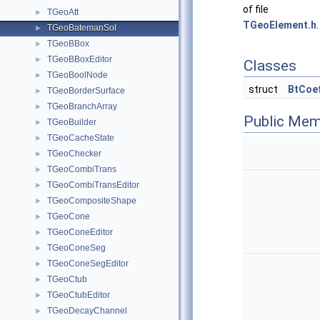
of file
TGeoAtt
►
TGeoElement.h
.
TGeoBatemanSol
►
TGeoBBox
►
TGeoBBoxEditor
►
Classes
TGeoBoolNode
►
struct
BtCoe
TGeoBorderSurface
►
TGeoBranchArray
►
Public Mem
TGeoBuilder
►
TGeoCacheState
►
TGeoChecker
►
TGeoCombiTrans
►
TGeoCombiTransEditor
►
TGeoCompositeShape
►
TGeoCone
►
TGeoConeEditor
►
TGeoConeSeg
►
TGeoConeSegEditor
►
TGeoCtub
►
TGeoCtubEditor
►
TGeoDecayChannel
►