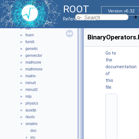
io
►
ROOT
main
►
Version v6.32
math
▼
Reference Guide
doc
fftw
►
foam
►
BinaryOperators.
fumili
►
genetic
►
Go to
genvector
►
the
mathcore
►
documentation
mathmore
►
of
matrix
►
this
minuit
►
file.
minuit2
►
mlp
►
    1
physics
►
/
/ 
quadp
►
@
rtools
►
(
#
smatrix
▼
)
doc
r
o
inc
▼