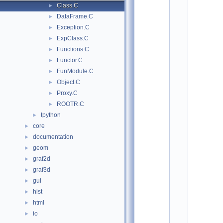
t
Class.C
►
o 
DataFrame.C
►
t
e
Exception.C
►
s
ExpClass.C
►
t 
M
Functions.C
►
o
Functor.C
►
d
u
FunModule.C
►
l
Object.C
►
e
Proxy.C
s
►
    2
ROOTR.C
►
#
tpython
►
i
n
core
►
c
documentation
►
l
u
geom
►
d
graf2d
►
e
<
graf3d
►
T
gui
►
R
I
hist
►
n
html
►
t
e
io
►
r