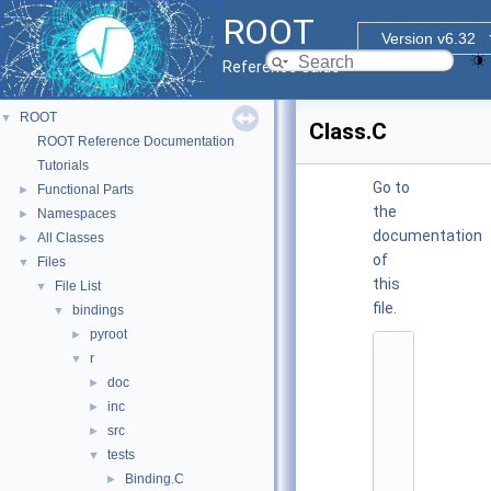
ROOT
Version v6.32
Reference Guide
ROOT
▼
Class.C
ROOT Reference Documentation
Tutorials
Go to
Functional Parts
►
the
Namespaces
►
documentation
All Classes
►
of
Files
▼
this
File List
▼
file.
bindings
▼
pyroot
►
    1
r
▼
/
doc
►
/
s
inc
►
c
src
►
r
i
tests
▼
p
Binding.C
►
t 