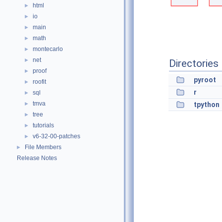
html
►
io
►
main
►
math
►
montecarlo
►
net
►
Directories
proof
►
pyroot
roofit
►
r
sql
►
tmva
►
tpython
tree
►
tutorials
►
v6-32-00-patches
►
File Members
►
Release Notes