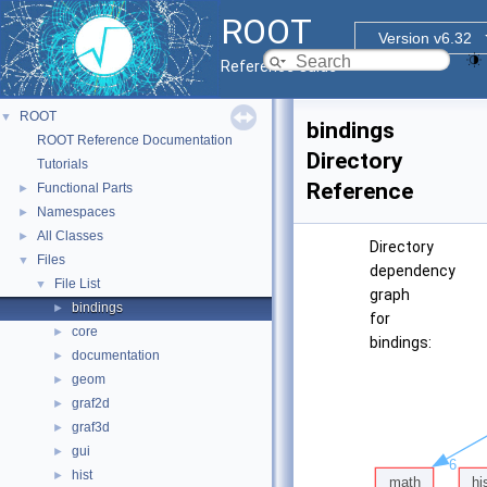
ROOT
Version v6.32
Reference Guide
ROOT
▼
bindings
ROOT Reference Documentation
Directory
Tutorials
Reference
Functional Parts
►
Namespaces
►
All Classes
►
Directory
Files
▼
dependency
File List
▼
graph
bindings
►
for
core
►
bindings:
documentation
►
geom
►
graf2d
►
graf3d
►
gui
►
hist
►