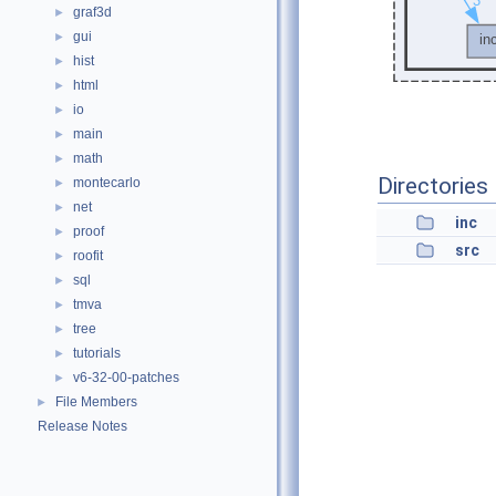
graf3d
►
gui
►
hist
►
html
►
io
►
main
►
math
►
Directories
montecarlo
►
net
►
inc
proof
►
src
roofit
►
sql
►
tmva
►
tree
►
tutorials
►
v6-32-00-patches
►
File Members
►
Release Notes