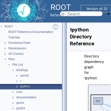
ROOT
Version v6.32
Reference Guide
ROOT
▼
tpython
ROOT Reference Documentation
Directory
Tutorials
Reference
Functional Parts
►
Namespaces
►
All Classes
►
Directory
Files
▼
dependency
File List
▼
graph
bindings
▼
for
pyroot
►
tpython:
r
►
tpython
►
core
►
documentation
►
geom
►
graf2d
►