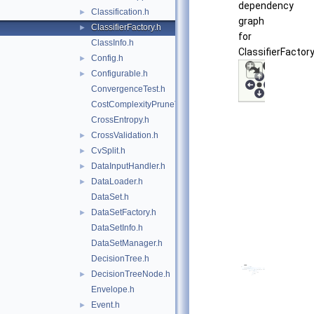
dependency
Classification.h
►
graph
ClassifierFactory.h
►
for
ClassInfo.h
ClassifierFactory
Config.h
►
Configurable.h
►
ConvergenceTest.h
CostComplexityPruneTool.h
CrossEntropy.h
CrossValidation.h
►
CvSplit.h
►
DataInputHandler.h
►
DataLoader.h
►
DataSet.h
DataSetFactory.h
►
DataSetInfo.h
DataSetManager.h
DecisionTree.h
DecisionTreeNode.h
►
Envelope.h
Event.h
►