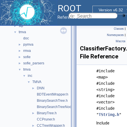
montecarlo
►
ROOT
net
►
Version v6.32
proof
►
Reference Guide
roofit
►
sql
►
Classes
|
tmva
▼
Namespaces
|
doc
Macros
pymva
►
ClassifierFactory
rmva
►
File Reference
sofie
►
sofie_parsers
►
tmva
▼
#include
inc
▼
<map>
TMVA
▼
#include
DNN
►
<string>
BDTEventWrapper.h
#include
BinarySearchTree.h
<vector>
BinarySearchTreeNode.h
#include
BinaryTree.h
►
"
TString.h
"
CCPruner.h
Include
CCTreeWrapper.h
►