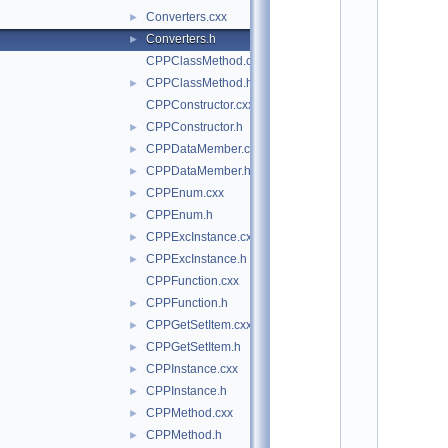
P
Converters.cxx
►
Y
C
Converters.h
►
P
CPPClassMethod.cxx
P
Y
CPPClassMethod.h
►
Y
CPPConstructor.cxx
_
CPPConstructor.h
C
►
O
CPPDataMember.cxx
►
N
CPPDataMember.h
►
V
E
CPPEnum.cxx
►
R
CPPEnum.h
►
T
E
CPPExcInstance.cxx
►
R
CPPExcInstance.h
►
S
_
CPPFunction.cxx
H
CPPFunction.h
►
    2
#
CPPGetSetItem.cxx
►
d
CPPGetSetItem.h
►
e
f
CPPInstance.cxx
►
i
CPPInstance.h
►
n
e 
CPPMethod.cxx
►
C
CPPMethod.h
►
P