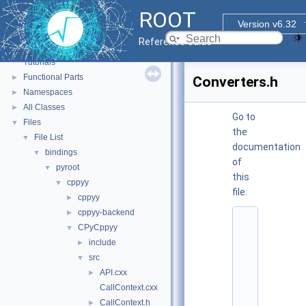
ROOT
Version v6.32
ROOT
▼
Reference Guide
ROOT Reference Documentation
Tutorials
Functional Parts
►
Converters.h
Namespaces
►
All Classes
►
Go to
Files
▼
the
File List
▼
documentation
bindings
▼
of
pyroot
▼
this
cppyy
▼
file.
cppyy
►
cppyy-backend
►
    1
CPyCppyy
▼
#
i
include
►
f
src
▼
n
d
API.cxx
►
e
CallContext.cxx
f 
C
CallContext.h
►