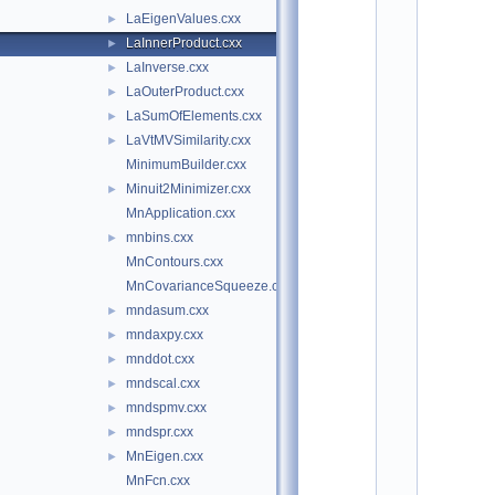
o
LaEigenValues.cxx
►
t
/
LaInnerProduct.cxx
►
m
LaInverse.cxx
►
i
n
LaOuterProduct.cxx
►
u
LaSumOfElements.cxx
►
i
LaVtMVSimilarity.cxx
t
►
2
MinimumBuilder.cxx
:
Minuit2Minimizer.cxx
►
$
I
MnApplication.cxx
d
mnbins.cxx
►
$
    2
MnContours.cxx
/
MnCovarianceSqueeze.cxx
/ 
A
mndasum.cxx
►
u
mndaxpy.cxx
►
t
h
mnddot.cxx
►
o
mndscal.cxx
►
r
s
mndspmv.cxx
►
: 
mndspr.cxx
►
M
. 
MnEigen.cxx
►
W
MnFcn.cxx
i