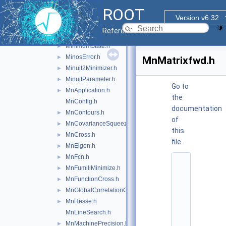
MinimumErrorUpdator.h
►
ROOT
MinimumParameters.h
►
Version v6.32
MinimumSeed.h
►
Reference Guide
MinimumSeedGenerator.h
►
MinimumState.h
►
MinosError.h
►
MnMatrixfwd.h
Minuit2Minimizer.h
►
MinuitParameter.h
►
Go to
MnApplication.h
►
the
MnConfig.h
documentation
MnContours.h
►
of
MnCovarianceSqueeze.h
►
this
MnCross.h
►
file.
MnEigen.h
►
MnFcn.h
►
    1
MnFumiliMinimize.h
►
/
/ 
MnFunctionCross.h
►
@
MnGlobalCorrelationCoeff.h
►
(
#
MnHesse.h
►
)
MnLineSearch.h
r
o
MnMachinePrecision.h
►