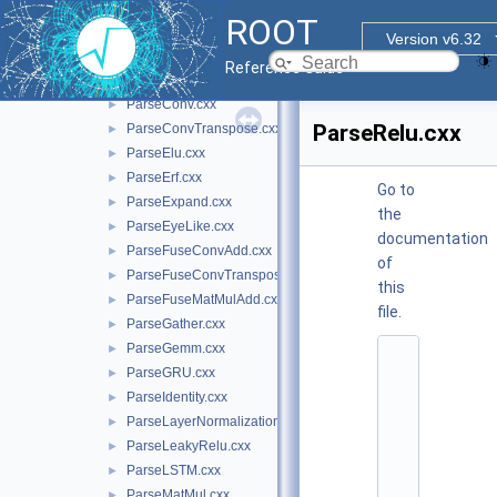
ParseBatchNormalization.cxx
►
ROOT
ParseCast.cxx
►
Version v6.32
ParseComparision.cxx
►
Reference Guide
ParseConcat.cxx
►
ParseConv.cxx
►
ParseRelu.cxx
ParseConvTranspose.cxx
►
ParseElu.cxx
►
ParseErf.cxx
►
Go to
ParseExpand.cxx
►
the
ParseEyeLike.cxx
►
documentation
ParseFuseConvAdd.cxx
►
of
ParseFuseConvTransposeAdd.cxx
►
this
ParseFuseMatMulAdd.cxx
►
file.
ParseGather.cxx
►
ParseGemm.cxx
►
    1
#
ParseGRU.cxx
►
i
ParseIdentity.cxx
►
n
ParseLayerNormalization.cxx
c
►
l
ParseLeakyRelu.cxx
►
u
ParseLSTM.cxx
►
d
e 
ParseMatMul.cxx
►