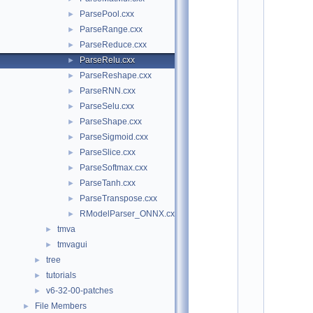
"
ParsePool.cxx
►
T
M
ParseRange.cxx
►
V
ParseReduce.cxx
►
A
/
ParseRelu.cxx
►
R
ParseReshape.cxx
►
M
o
ParseRNN.cxx
►
d
ParseSelu.cxx
►
e
l
ParseShape.cxx
►
P
ParseSigmoid.cxx
►
a
r
ParseSlice.cxx
►
s
ParseSoftmax.cxx
►
e
ParseTanh.cxx
r
►
_
ParseTranspose.cxx
►
O
RModelParser_ONNX.cxx
►
N
N
tmva
►
X
tmvagui
►
.
h
tree
►
x
tutorials
►
x
"
v6-32-00-patches
►
    2
File Members
►
#