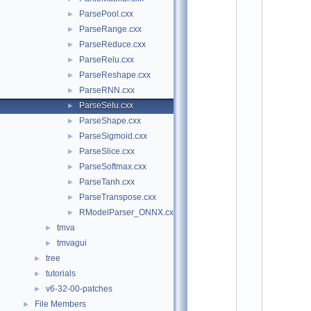
"
ParsePool.cxx
►
T
M
ParseRange.cxx
►
V
ParseReduce.cxx
►
A
/
ParseRelu.cxx
►
R
ParseReshape.cxx
►
M
o
ParseRNN.cxx
►
d
ParseSelu.cxx
►
e
l
ParseShape.cxx
►
P
ParseSigmoid.cxx
►
a
r
ParseSlice.cxx
►
s
ParseSoftmax.cxx
►
e
ParseTanh.cxx
r
►
_
ParseTranspose.cxx
►
O
RModelParser_ONNX.cxx
►
N
N
tmva
►
X
tmvagui
►
.
h
tree
►
x
tutorials
►
x
"
v6-32-00-patches
►
    2
File Members
►
#