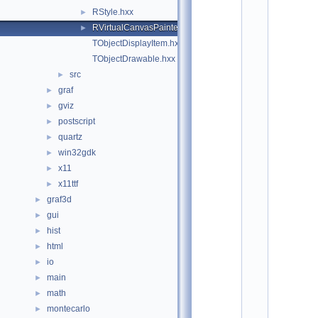
*
RStyle.hxx
►
*
*
RVirtualCanvasPainter.hxx
►
*
TObjectDisplayItem.hxx
*
*
TObjectDrawable.hxx
*
src
►
*
graf
*
►
*
gviz
►
*
postscript
►
*
*
quartz
►
*
win32gdk
►
*
*
x11
►
*
x11ttf
►
*
*
graf3d
►
*
gui
►
*
*
hist
►
*
html
►
*
*
io
►
*
main
►
*
*
math
►
*
montecarlo
►
*