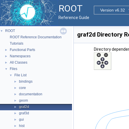
ROOT
Version v6.32
Reference Guide
ROOT
▼
graf2d Directory 
ROOT Reference Documentation
Tutorials
Directory dependen
Functional Parts
►
Namespaces
►
All Classes
►
Files
▼
File List
▼
bindings
►
core
►
documentation
►
geom
►
graf2d
►
graf3d
►
gui
►
hist
►