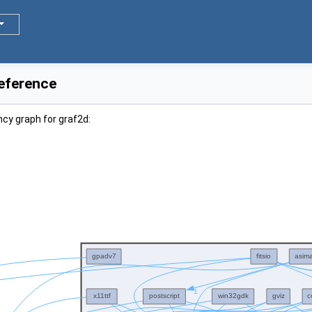
Reference
cy graph for graf2d: