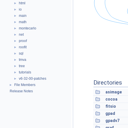
html
►
io
►
main
►
math
►
montecarlo
►
net
►
proof
►
roofit
►
sql
►
tmva
►
tree
►
tutorials
►
v6-32-00-patches
►
Directories
File Members
►
Release Notes
asimage
cocoa
fitsio
gpad
gpadv7
graf