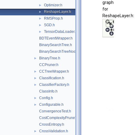
graph
Optimizer.h
►
for
ReshapeLayer.h
►
ReshapeLayer.h:
RMSProp.h
►
SGD.h
►
TensorDataLoader.h
►
BDTEventWrapper.h
BinarySearchTree.h
BinarySearchTreeNode.h
BinaryTree.h
►
CCPruner.h
CCTreeWrapper.h
►
Classification.h
►
ClassifierFactory.h
►
ClassInfo.h
Config.h
►
Configurable.h
►
ConvergenceTest.h
CostComplexityPruneTool.h
CrossEntropy.h
CrossValidation.h
►