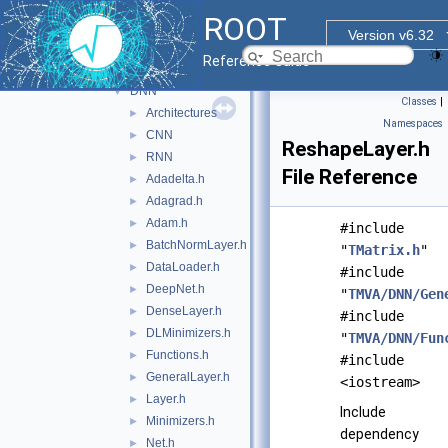
sofie_parsers
►
ROOT
tmva
▼
Version v6.32
inc
▼
Reference Guide
TMVA
▼
DNN
▼
Classes
|
Architectures
►
Namespaces
CNN
►
ReshapeLayer.h
RNN
►
File Reference
Adadelta.h
►
Adagrad.h
►
Adam.h
►
#include
BatchNormLayer.h
►
"
TMatrix.h
"
DataLoader.h
►
#include
DeepNet.h
►
"
TMVA/DNN/Gen
DenseLayer.h
►
#include
DLMinimizers.h
►
"
TMVA/DNN/Fun
Functions.h
►
#include
GeneralLayer.h
►
<iostream>
Layer.h
►
Include
Minimizers.h
►
dependency
Net.h
►