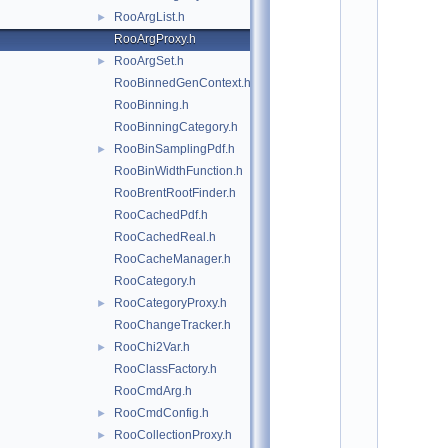
*
RooArgList.h
►
*
*
RooArgProxy.h
*
RooArgSet.h
►
*
*
RooBinnedGenContext.h
*
RooBinning.h
*
RooBinningCategory.h
*
*
RooBinSamplingPdf.h
►
*
RooBinWidthFunction.h
*
*
RooBrentRootFinder.h
*
RooCachedPdf.h
*
*
RooCachedReal.h
*
RooCacheManager.h
*
*
RooCategory.h
*
RooCategoryProxy.h
►
*
*
RooChangeTracker.h
*
RooChi2Var.h
►
*
*
RooClassFactory.h
*
RooCmdArg.h
*
*
RooCmdConfig.h
►
*
RooCollectionProxy.h
►
*