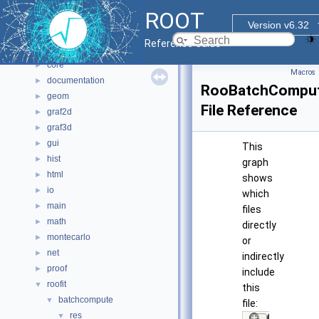
All Classes
►
ROOT
Files
▼
Version v6.32
File List
▼
Reference Guide
bindings
►
core
►
Macros
documentation
►
RooBatchComput
geom
►
File Reference
graf2d
►
graf3d
►
gui
►
This
hist
►
graph
html
►
shows
io
►
which
main
►
files
math
►
directly
montecarlo
►
or
net
►
indirectly
proof
►
include
roofit
▼
this
batchcompute
▼
file:
res
▼