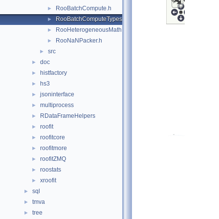
RooBatchCompute.h
►
RooBatchComputeTypes.h
►
RooHeterogeneousMath.h
►
RooNaNPacker.h
►
src
►
doc
►
histfactory
►
hs3
►
jsoninterface
►
multiprocess
►
RDataFrameHelpers
►
roofit
►
roofitcore
►
roofitmore
►
roofitZMQ
►
roostats
►
xroofit
►
sql
►
tmva
►
tree
►