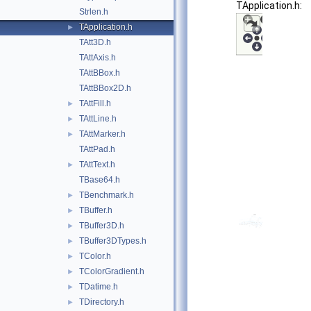
TApplication.h:
Strlen.h
TApplication.h
►
TAtt3D.h
TAttAxis.h
TAttBBox.h
TAttBBox2D.h
TAttFill.h
►
TAttLine.h
►
TAttMarker.h
►
TAttPad.h
TAttText.h
►
TBase64.h
TBenchmark.h
►
TBuffer.h
►
TBuffer3D.h
►
TBuffer3DTypes.h
►
TColor.h
►
TColorGradient.h
►
TDatime.h
►
TDirectory.h
►