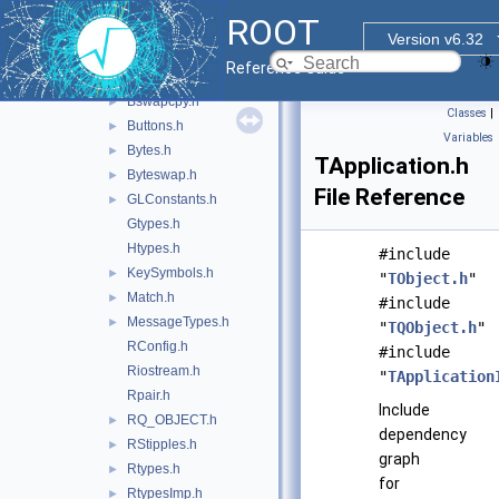
base
▼
ROOT
doc
►
Version v6.32
inc
▼
Reference Guide
ROOT
►
Bswapcpy.h
►
Classes
|
Buttons.h
►
Variables
Bytes.h
►
TApplication.h
Byteswap.h
►
File Reference
GLConstants.h
►
Gtypes.h
Htypes.h
#include
KeySymbols.h
►
"
TObject.h
"
Match.h
►
#include
MessageTypes.h
►
"
TQObject.h
"
RConfig.h
#include
Riostream.h
"
TApplication
Rpair.h
Include
RQ_OBJECT.h
►
dependency
RStipples.h
►
graph
Rtypes.h
►
for
RtypesImp.h
►