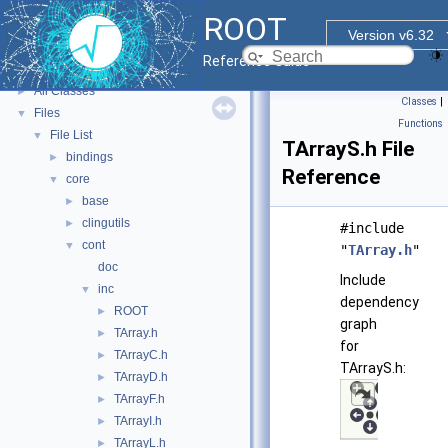
ROOT Reference Documentation
ROOT
Tutorials
Version v6.32
Functional Parts
►
Reference Guide
Namespaces
►
All Classes
►
Classes
|
Files
▼
Functions
File List
▼
TArrayS.h File
bindings
►
Reference
core
▼
base
►
clingutils
►
#include
cont
▼
"
TArray.h
"
doc
Include
inc
▼
dependency
ROOT
►
graph
TArray.h
►
for
TArrayC.h
►
TArrayS.h:
TArrayD.h
►
TArrayF.h
►
TArrayI.h
►
TArrayL.h
►