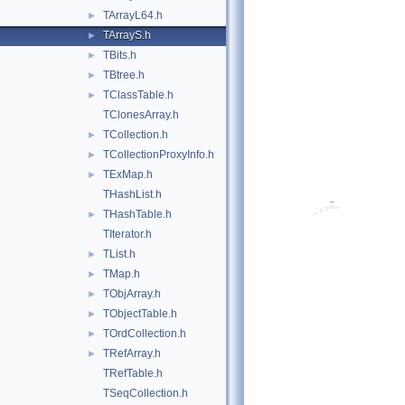
TArrayL64.h
►
TArrayS.h
►
TBits.h
►
TBtree.h
►
TClassTable.h
►
TClonesArray.h
TCollection.h
►
TCollectionProxyInfo.h
►
TExMap.h
►
THashList.h
THashTable.h
►
TIterator.h
TList.h
►
TMap.h
►
TObjArray.h
►
TObjectTable.h
►
TOrdCollection.h
►
TRefArray.h
►
TRefTable.h
TSeqCollection.h