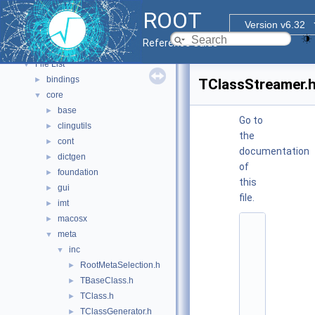
Functional Parts
►
ROOT
Namespaces
►
Version v6.32
All Classes
►
Reference Guide
Files
▼
File List
▼
bindings
►
TClassStreamer.
core
▼
base
►
Go to
clingutils
►
the
cont
►
documentation
dictgen
►
of
foundation
►
this
gui
►
file.
imt
►
macosx
►
    1
meta
▼
/
/ 
inc
▼
@
RootMetaSelection.h
►
(
#
TBaseClass.h
►
)
TClass.h
►
r
o
TClassGenerator.h
►