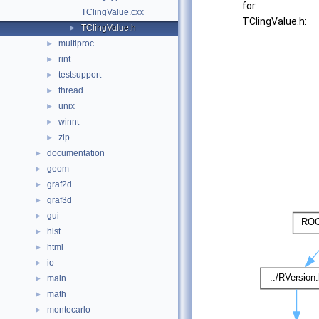
for
TClingValue.cxx
TClingValue.h:
TClingValue.h
►
multiproc
►
rint
►
testsupport
►
thread
►
unix
►
winnt
►
zip
►
documentation
►
geom
►
graf2d
►
graf3d
►
gui
►
hist
►
html
►
io
►
main
►
math
►
montecarlo
►