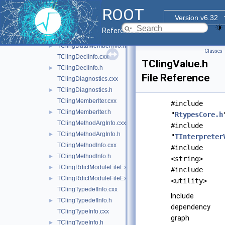
TClingCallFunc.h
►
ROOT
TClingClassInfo.cxx
►
Version v6.32
TClingClassInfo.h
►
Reference Guide
TClingDataMemberInfo.cxx
TClingDataMemberInfo.h
►
Classes
TClingDeclInfo.cxx
TClingValue.h
TClingDeclInfo.h
►
File Reference
TClingDiagnostics.cxx
TClingDiagnostics.h
►
TClingMemberIter.cxx
#include
TClingMemberIter.h
►
"
RtypesCore.h
TClingMethodArgInfo.cxx
#include
TClingMethodArgInfo.h
►
"
TInterpreter
TClingMethodInfo.cxx
#include
TClingMethodInfo.h
►
<string>
TClingRdictModuleFileExtension.cxx
►
#include
TClingRdictModuleFileExtension.h
►
<utility>
TClingTypedefInfo.cxx
Include
TClingTypedefInfo.h
►
dependency
TClingTypeInfo.cxx
graph
TClingTypeInfo.h
►