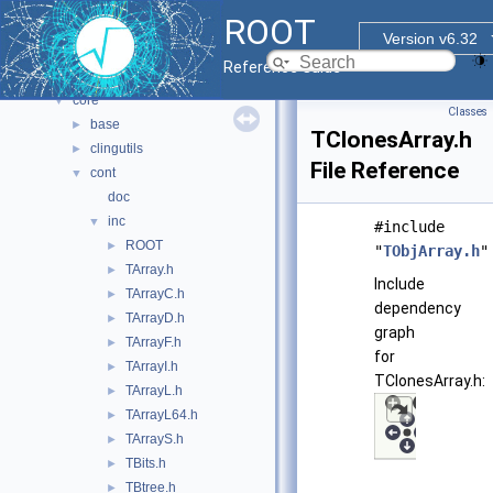
All Classes
►
ROOT
Files
▼
Version v6.32
File List
▼
Reference Guide
bindings
►
core
▼
Classes
base
►
TClonesArray.h
clingutils
►
File Reference
cont
▼
doc
inc
▼
#include
ROOT
►
"
TObjArray.h
"
TArray.h
►
Include
TArrayC.h
►
dependency
TArrayD.h
►
graph
TArrayF.h
►
for
TArrayI.h
►
TClonesArray.h:
TArrayL.h
►
TArrayL64.h
►
TArrayS.h
►
TBits.h
►
TBtree.h
►