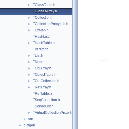
TClassTable.h
►
TClonesArray.h
TCollection.h
►
TCollectionProxyInfo.h
►
TExMap.h
►
THashList.h
THashTable.h
►
TIterator.h
TList.h
►
TMap.h
►
TObjArray.h
►
TObjectTable.h
►
TOrdCollection.h
►
TRefArray.h
►
TRefTable.h
TSeqCollection.h
TSortedList.h
TVirtualCollectionProxy.h
►
src
►
dictgen
►