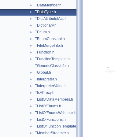
TDataMember.h
►
TDataType.h
►
TDictAttributeMap.h
►
TDictionary.h
►
TEnum.h
►
TEnumConstant.h
►
TFileMergeInfo.h
►
TFunction.h
►
TFunctionTemplate.h
►
TGenericClassInfo.h
TGlobal.h
►
TInterpreter.h
►
TInterpreterValue.h
►
TIsAProxy.h
►
TListOfDataMembers.h
►
TListOfEnums.h
►
TListOfEnumsWithLock.h
►
TListOfFunctions.h
►
TListOfFunctionTemplates.h
►
TMemberStreamer.h
►