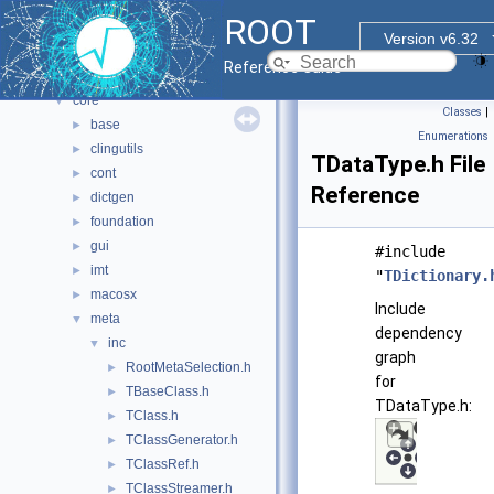
All Classes
►
ROOT
Files
▼
Version v6.32
File List
▼
Reference Guide
bindings
►
core
▼
Classes
|
base
►
Enumerations
clingutils
►
TDataType.h File
cont
►
Reference
dictgen
►
foundation
►
gui
►
#include
imt
►
"
TDictionary.
macosx
►
Include
meta
▼
dependency
inc
▼
graph
RootMetaSelection.h
►
for
TBaseClass.h
►
TDataType.h:
TClass.h
►
TClassGenerator.h
►
TClassRef.h
►
TClassStreamer.h
►