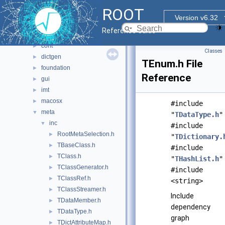
bindings
►
ROOT
core
▼
Version v6.32
base
►
Reference Guide
clingutils
►
cont
►
Classes
dictgen
►
TEnum.h File
foundation
►
Reference
gui
►
imt
►
macosx
►
#include
meta
▼
"
TDataType.h
"
inc
▼
#include
RootMetaSelection.h
►
"
TDictionary.
TBaseClass.h
►
#include
TClass.h
►
"
THashList.h
"
TClassGenerator.h
►
#include
TClassRef.h
►
<string>
TClassStreamer.h
►
Include
TDataMember.h
►
dependency
TDataType.h
►
graph
TDictAttributeMap.h
►