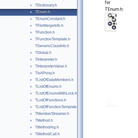
for
TDictionary.h
►
TEnum.h:
TEnum.h
►
TEnumConstant.h
►
TFileMergeInfo.h
►
TFunction.h
►
TFunctionTemplate.h
►
TGenericClassInfo.h
TGlobal.h
►
TInterpreter.h
►
TInterpreterValue.h
►
TIsAProxy.h
►
TListOfDataMembers.h
►
TListOfEnums.h
►
TListOfEnumsWithLock.h
►
TListOfFunctions.h
►
TListOfFunctionTemplates.h
►
TMemberStreamer.h
►
TMethod.h
►
TMethodArg.h
►
TMethodCall.h
►