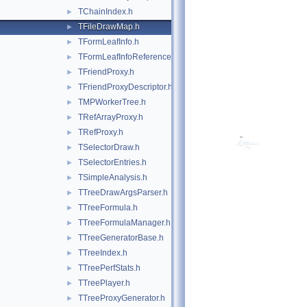
TChainIndex.h
►
TFileDrawMap.h
►
TFormLeafInfo.h
►
TFormLeafInfoReference.h
►
TFriendProxy.h
►
TFriendProxyDescriptor.h
►
TMPWorkerTree.h
►
TRefArrayProxy.h
►
TRefProxy.h
►
TSelectorDraw.h
►
TSelectorEntries.h
►
TSimpleAnalysis.h
►
TTreeDrawArgsParser.h
►
TTreeFormula.h
►
TTreeFormulaManager.h
►
TTreeGeneratorBase.h
►
TTreeIndex.h
►
TTreePerfStats.h
►
TTreePlayer.h
►
TTreeProxyGenerator.h
►