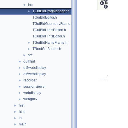
inc
▼
TGuiBldDragManager.h
►
TGuiBldEditor.h
TGuiBldGeometryFrame.h
TGuiBldHintsButton.h
TGuiBldHintsEditor.h
TGuiBldNameFrame.h
►
TRootGuiBuilder.h
►
src
►
guihtml
►
qt5webdisplay
►
qt6webdisplay
►
recorder
►
sessionviewer
►
webdisplay
►
webgui6
►
hist
►
html
►
io
►
main
►