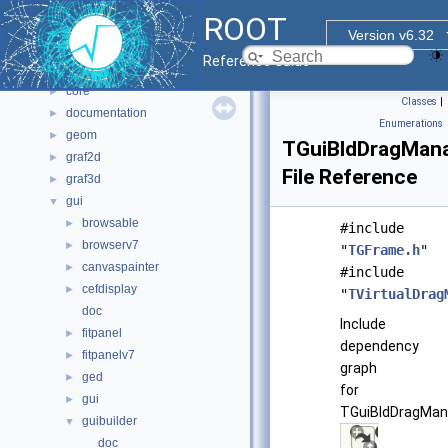
All Classes
►
ROOT
Files
▼
Version v6.32
File List
▼
Reference Guide
bindings
►
core
►
Classes
|
documentation
►
Enumerations
geom
►
TGuiBldDragMana
graf2d
►
File Reference
graf3d
►
gui
▼
browsable
►
#include
browserv7
►
"
TGFrame.h
"
canvaspainter
►
#include
cefdisplay
►
"
TVirtualDrag
doc
Include
fitpanel
►
dependency
fitpanelv7
►
graph
ged
►
for
gui
►
TGuiBldDragMana
guibuilder
▼
doc