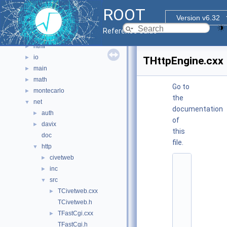
graf2d
►
ROOT
graf3d
►
Version v6.32
gui
►
Reference Guide
hist
►
html
►
io
►
THttpEngine.cxx
main
►
math
►
Go to
montecarlo
►
the
net
▼
documentation
auth
►
of
davix
►
this
doc
file.
http
▼
civetweb
►
    1
inc
►
/
/ 
src
▼
$
TCivetweb.cxx
►
I
d
TCivetweb.h
$
TFastCgi.cxx
►
    2
/
TFastCgi.h