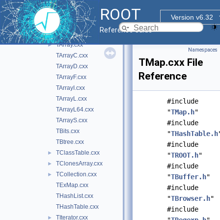
cont
▼
ROOT
doc
Version v6.32
inc
►
Reference Guide
src
▼
TArray.cxx
►
Namespaces
TArrayC.cxx
TMap.cxx File
TArrayD.cxx
Reference
TArrayF.cxx
TArrayI.cxx
TArrayL.cxx
#include
TArrayL64.cxx
"
TMap.h
"
TArrayS.cxx
#include
TBits.cxx
"
THashTable.h
TBtree.cxx
#include
TClassTable.cxx
►
"
TROOT.h
"
TClonesArray.cxx
►
#include
TCollection.cxx
►
"
TBuffer.h
"
TExMap.cxx
#include
THashList.cxx
"
TBrowser.h
"
THashTable.cxx
#include
TIterator.cxx
►