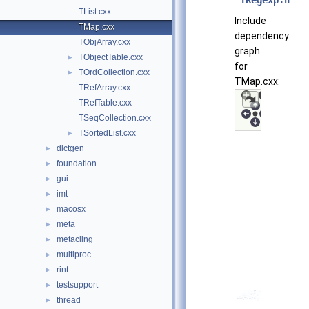
"
TRegexp.h
"
TList.cxx
Include
TMap.cxx
dependency
TObjArray.cxx
graph
TObjectTable.cxx
►
for
TOrdCollection.cxx
►
TMap.cxx:
TRefArray.cxx
TRefTable.cxx
TSeqCollection.cxx
TSortedList.cxx
►
dictgen
►
foundation
►
gui
►
imt
►
macosx
►
meta
►
metacling
►
multiproc
►
rint
►
testsupport
►
thread
►