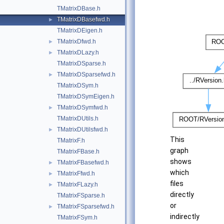
TMatrixDBase.h
TMatrixDBasefwd.h
►
TMatrixDEigen.h
TMatrixDfwd.h
►
TMatrixDLazy.h
►
TMatrixDSparse.h
TMatrixDSparsefwd.h
►
TMatrixDSym.h
TMatrixDSymEigen.h
TMatrixDSymfwd.h
►
TMatrixDUtils.h
TMatrixDUtilsfwd.h
►
This
TMatrixF.h
graph
TMatrixFBase.h
shows
TMatrixFBasefwd.h
►
which
TMatrixFfwd.h
►
files
TMatrixFLazy.h
►
directly
TMatrixFSparse.h
or
TMatrixFSparsefwd.h
►
indirectly
TMatrixFSym.h