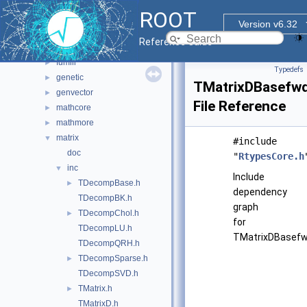
math
▼
ROOT
doc
Version v6.32
fftw
►
Reference Guide
foam
►
fumili
►
Typedefs
genetic
►
TMatrixDBasefwd
genvector
►
File Reference
mathcore
►
mathmore
►
matrix
▼
#include
doc
"
RtypesCore.h
inc
▼
Include
TDecompBase.h
►
dependency
TDecompBK.h
graph
TDecompChol.h
►
for
TDecompLU.h
TMatrixDBasefw
TDecompQRH.h
TDecompSparse.h
►
TDecompSVD.h
TMatrix.h
►
TMatrixD.h