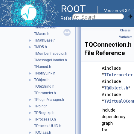
TExec.h
ROOT
TFileCollection.h
Version v6.32
TFileInfo.h
►
Reference Guide
TFolder.h
TInetAddress.h
Classes
|
TMacro.h
Variables
TMathBase.h
►
TQConnection.h
TMD5.h
►
File Reference
TMemberInspector.h
TMessageHandler.h
TNamed.h
#include
TNotifyLink.h
►
"
TInterpreter
TObject.h
►
#include
TObjString.h
"
TQObject.h
"
TParameter.h
#include
TPluginManager.h
►
"
TVirtualQCon
TPoint.h
►
Include
TPRegexp.h
►
dependency
TProcessID.h
►
graph
TProcessUUID.h
for
TQClass.h
►