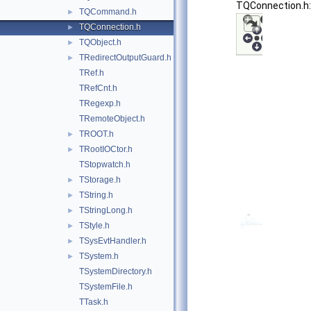
TQConnection.h:
TQCommand.h
►
TQConnection.h
►
TQObject.h
►
TRedirectOutputGuard.h
►
TRef.h
TRefCnt.h
TRegexp.h
TRemoteObject.h
TROOT.h
►
TRootIOCtor.h
►
TStopwatch.h
TStorage.h
►
TString.h
►
TStringLong.h
►
TStyle.h
►
TSysEvtHandler.h
►
TSystem.h
►
TSystemDirectory.h
TSystemFile.h
TTask.h