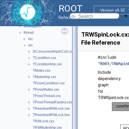
meta
►
ROOT
metacling
►
Version v6.32
multiproc
►
Reference Guide
rint
►
testsupport
►
thread
▼
TRWSpinLock.cx
inc
►
File Reference
src
▼
RConcurrentHashColl.cxx
►
#include
TCondition.cxx
►
"
ROOT/TRWSpin
TConditionImp.cxx
►
TMutex.cxx
Include
TMutexImp.cxx
►
dependency
TPosixCondition.cxx
graph
TPosixMutex.cxx
►
for
TPosixThread.cxx
TRWSpinLock.cx
TPosixThreadFactory.cxx
►
TReentrantRWLock.cxx
►
TReentrantRWLock.hxx
►
TRWLock.cxx
TRWMutexImp.cxx