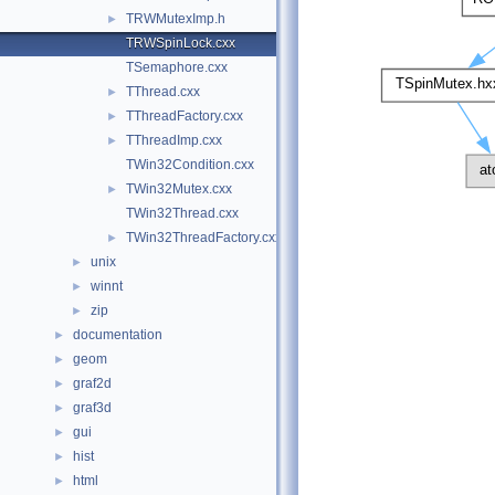
TRWMutexImp.h
►
TRWSpinLock.cxx
TSemaphore.cxx
TThread.cxx
►
TThreadFactory.cxx
►
TThreadImp.cxx
►
TWin32Condition.cxx
TWin32Mutex.cxx
►
TWin32Thread.cxx
TWin32ThreadFactory.cxx
►
unix
►
winnt
►
zip
►
documentation
►
geom
►
graf2d
►
graf3d
►
gui
►
hist
►
html
►