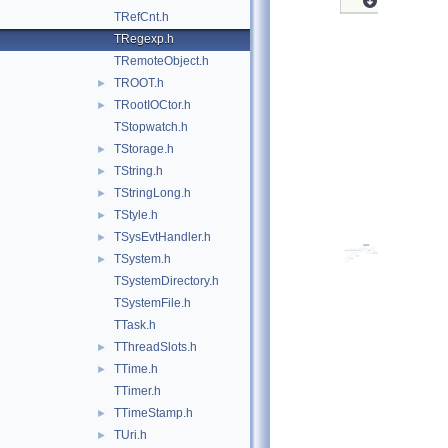
TRefCnt.h
TRegexp.h
TRemoteObject.h
TROOT.h
►
TRootIOCtor.h
►
TStopwatch.h
TStorage.h
►
TString.h
►
TStringLong.h
►
TStyle.h
►
TSysEvtHandler.h
►
TSystem.h
►
TSystemDirectory.h
TSystemFile.h
TTask.h
TThreadSlots.h
►
TTime.h
►
TTimer.h
TTimeStamp.h
►
TUri.h
►