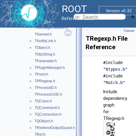
TMacro.h
ROOT
TMathBase.h
►
Version v6.32
TMD5.h
►
Reference Guide
TMemberInspector.h
TMessageHandler.h
Classes
TNamed.h
TRegexp.h File
TNotifyLink.h
►
Reference
TObject.h
►
TObjString.h
TParameter.h
#include
TPluginManager.h
►
"
Rtypes.h
"
TPoint.h
►
#include
TPRegexp.h
►
"
Match.h
"
TProcessID.h
►
Include
TProcessUUID.h
dependency
TQClass.h
►
graph
TQCommand.h
►
for
TQConnection.h
►
TRegexp.h:
TQObject.h
►
TRedirectOutputGuard.h
►
TRef.h