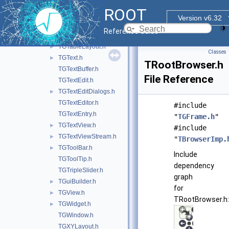
TGTable.h
►
ROOT
TGTableCell.h
Version v6.32
TGTableContainer.h
Reference Guide
TGTableHeader.h
►
TGTableLayout.h
►
Classes
TGText.h
►
TRootBrowser.h
TGTextBuffer.h
File Reference
TGTextEdit.h
TGTextEditDialogs.h
►
TGTextEditor.h
#include
TGTextEntry.h
"
TGFrame.h
"
TGTextView.h
►
#include
TGTextViewStream.h
►
"
TBrowserImp.
TGToolBar.h
►
Include
TGToolTip.h
dependency
TGTripleSlider.h
graph
TGuiBuilder.h
►
for
TGView.h
►
TRootBrowser.h:
TGWidget.h
►
TGWindow.h
TGXYLayout.h