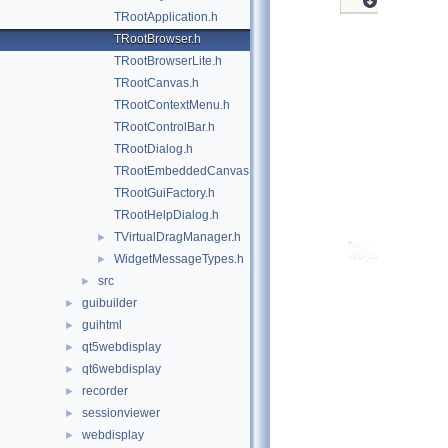
TRootApplication.h
TRootBrowser.h
TRootBrowserLite.h
TRootCanvas.h
TRootContextMenu.h
TRootControlBar.h
TRootDialog.h
TRootEmbeddedCanvas.h
TRootGuiFactory.h
TRootHelpDialog.h
TVirtualDragManager.h
►
WidgetMessageTypes.h
►
src
►
guibuilder
►
guihtml
►
qt5webdisplay
►
qt6webdisplay
►
recorder
►
sessionviewer
►
webdisplay
►