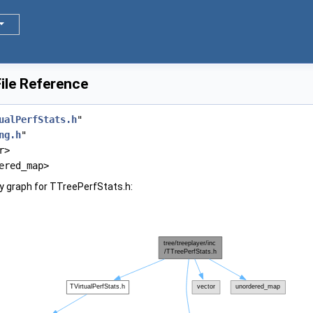
ile Reference
ualPerfStats.h
"
ng.h
"
r>
ered_map>
y graph for TTreePerfStats.h: