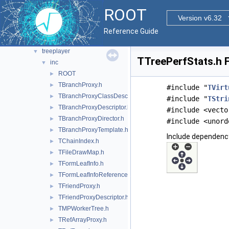
ntuple
►
ROOT
ntupleutil
Version v6.32
►
readspeed
►
Reference Guide
tree
►
treeplayer
▼
TTreePerfStats.h F
inc
▼
ROOT
►
TBranchProxy.h
►
#include "
TVirt
TBranchProxyClassDescriptor.h
►
#include "
TStri
TBranchProxyDescriptor.h
►
#include <vecto
TBranchProxyDirector.h
►
#include <unord
TBranchProxyTemplate.h
►
Include dependenc
TChainIndex.h
►
TFileDrawMap.h
►
TFormLeafInfo.h
►
TFormLeafInfoReference.h
►
TFriendProxy.h
►
TFriendProxyDescriptor.h
►
TMPWorkerTree.h
►
TRefArrayProxy.h
►