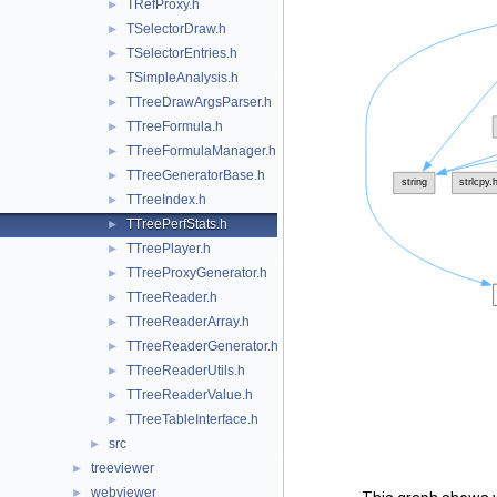
TRefProxy.h
►
TSelectorDraw.h
►
TSelectorEntries.h
►
TSimpleAnalysis.h
►
TTreeDrawArgsParser.h
►
TTreeFormula.h
►
TTreeFormulaManager.h
►
TTreeGeneratorBase.h
►
TTreeIndex.h
►
TTreePerfStats.h
►
TTreePlayer.h
►
TTreeProxyGenerator.h
►
TTreeReader.h
►
TTreeReaderArray.h
►
TTreeReaderGenerator.h
►
TTreeReaderUtils.h
►
TTreeReaderValue.h
►
TTreeTableInterface.h
►
src
►
treeviewer
►
webviewer
►