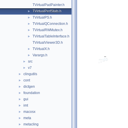
TVirtualPadPainter.h
TVirtualPerfStats.h
►
TVirtualPS.h
►
TVirtualQConnection.h
►
TVirtualRWMutex.h
►
TVirtualTableInterface.h
►
TVirtualViewer3D.h
TVirtualX.h
►
Varargs.h
►
src
►
v7
►
clingutils
►
cont
►
dictgen
►
foundation
►
gui
►
imt
►
macosx
►
meta
►
metacling
►