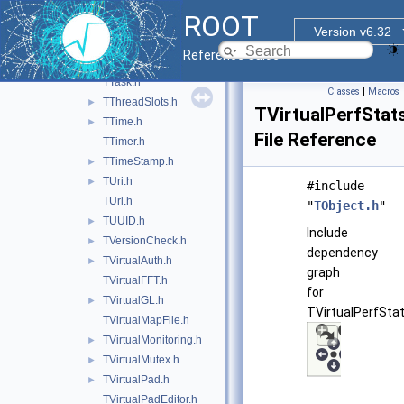
TSysEvtHandler.h
►
ROOT
TSystem.h
►
Version v6.32
TSystemDirectory.h
Reference Guide
TSystemFile.h
TTask.h
Classes
|
Macros
TThreadSlots.h
►
TVirtualPerfStat
TTime.h
►
File Reference
TTimer.h
TTimeStamp.h
►
TUri.h
►
#include
TUrl.h
"
TObject.h
"
TUUID.h
►
Include
TVersionCheck.h
►
dependency
TVirtualAuth.h
►
graph
TVirtualFFT.h
for
TVirtualGL.h
►
TVirtualPerfStat
TVirtualMapFile.h
TVirtualMonitoring.h
►
TVirtualMutex.h
►
TVirtualPad.h
►
TVirtualPadEditor.h