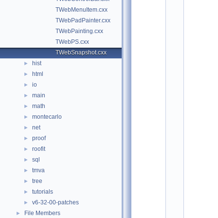
:  
TWebMenuItem.cxx
S
e
TWebPadPainter.cxx
r
TWebPainting.cxx
g
e
TWebPS.cxx
y 
TWebSnapshot.cxx
L
i
hist
►
n
html
►
e
v
io
►
, 
main
►
G
S
math
►
I  
montecarlo
►
6
net
/
►
0
proof
►
4
roofit
►
/
2
sql
►
0
tmva
►
1
7
tree
►
    2
tutorials
►
    3
v6-32-00-patches
►
/
File Members
►
*