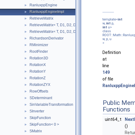
RanluxppEngine
►
RanluxppEngineImpl
►
RetrieveMatrix
►
template<
int
w,
int
p,
RetrieveMatrix< T, D1, D2, D3, D4, MatRepSym< T, D1 >, MatRep
►
int
u>
class
RetrieveMatrix< T, D1, D2, D3, D4, MatRepSym< T, D1 >, MatRe
►
ROOT::Math::Ranlux
RichardsonDerivator
►
w, p, u
>
RMinimizer
►
RootFinder
►
Definition
Rotation3D
►
at
RotationX
►
line
RotationY
►
149
RotationZ
►
of file
RotationZYX
►
RanluxppEngine
RowOffsets
►
SDeterminant
►
Public Mem
SinVariableTransformation
►
Functions
SInverter
►
SkipFunction
►
uint64_t
Next
SkipFunction< 0 >
►
()
SMatrix
►
Retur