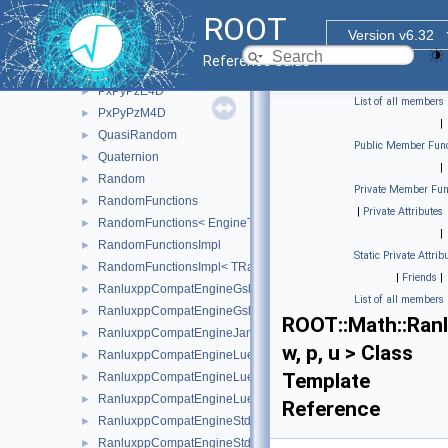
PositionVector2D
►
ROOT
PositionVector3D
►
Version v6.32
PtEtaPhiE4D
►
Reference Guide
PtEtaPhiM4D
►
PxPyPzE4D
►
List of all members
PxPyPzM4D
►
|
QuasiRandom
►
Public Member Func
Quaternion
►
|
Random
►
Private Member Fun
RandomFunctions
►
|
Private Attributes
RandomFunctions< EngineType, ROOT::Math::GSLRandomEngi
►
|
RandomFunctionsImpl
►
Static Private Attrib
RandomFunctionsImpl< TRandomEngine >
►
|
Friends
|
RanluxppCompatEngineGslRanlxd
►
List of all members
RanluxppCompatEngineGslRanlxs
►
ROOT::Math::Ran
RanluxppCompatEngineJames
►
w, p, u > Class
RanluxppCompatEngineLuescherImpl
►
Template
RanluxppCompatEngineLuescherRanlxd
►
RanluxppCompatEngineLuescherRanlxs
►
Reference
RanluxppCompatEngineStdRanlux24
►
RanluxppCompatEngineStdRanlux48
►