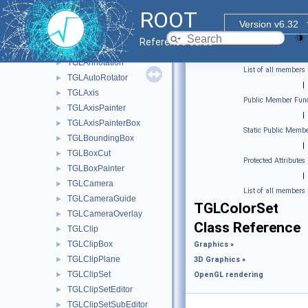
TGL5DDataSet
►
ROOT
TGL5DDataSetEditor
►
Version v6.32
TGL5DPainter
►
Reference Guide
TGLAdapter
►
TGLAnnotation
►
List of all members
TGLAutoRotator
►
|
TGLAxis
►
Public Member Func
TGLAxisPainter
►
|
TGLAxisPainterBox
►
Static Public Membe
TGLBoundingBox
►
|
TGLBoxCut
►
Protected Attributes
TGLBoxPainter
►
|
TGLCamera
►
List of all members
TGLCameraGuide
►
TGLColorSet
TGLCameraOverlay
►
Class Reference
TGLClip
►
TGLClipBox
►
Graphics
»
TGLClipPlane
►
3D Graphics
»
TGLClipSet
►
OpenGL rendering
TGLClipSetEditor
►
TGLClipSetSubEditor
►