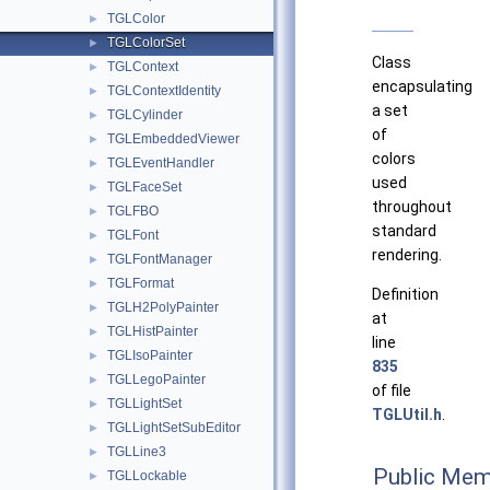
TGLColor
►
TGLColorSet
►
Class
TGLContext
►
encapsulating
TGLContextIdentity
►
a set
TGLCylinder
►
of
TGLEmbeddedViewer
►
colors
TGLEventHandler
►
used
TGLFaceSet
►
throughout
TGLFBO
►
standard
TGLFont
►
rendering.
TGLFontManager
►
TGLFormat
►
Definition
TGLH2PolyPainter
►
at
TGLHistPainter
►
line
TGLIsoPainter
►
835
TGLLegoPainter
►
of file
TGLLightSet
►
TGLUtil.h
.
TGLLightSetSubEditor
►
TGLLine3
►
Public Mem
TGLLockable
►