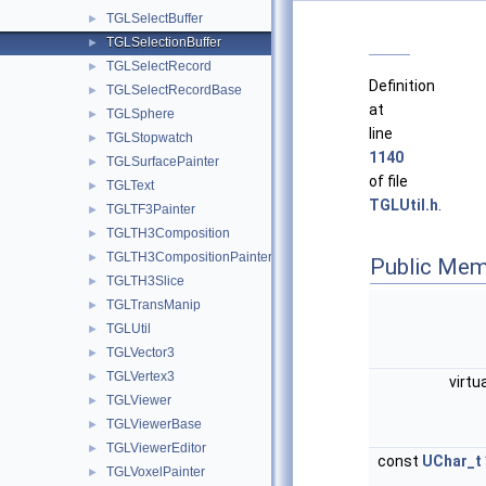
TGLSelectBuffer
►
TGLSelectionBuffer
►
TGLSelectRecord
►
Definition
TGLSelectRecordBase
►
at
TGLSphere
►
line
TGLStopwatch
►
1140
TGLSurfacePainter
►
of file
TGLText
►
TGLUtil.h
.
TGLTF3Painter
►
TGLTH3Composition
►
TGLTH3CompositionPainter
►
Public Mem
TGLTH3Slice
►
TGLTransManip
►
TGLUtil
►
TGLVector3
►
TGLVertex3
►
virtu
TGLViewer
►
TGLViewerBase
►
TGLViewerEditor
►
const
UChar_t
TGLVoxelPainter
►