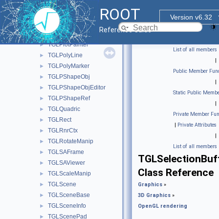
TGLPlot3D
►
ROOT
TGLPlotBox
►
Version v6.32
TGLPlotCamera
►
Reference Guide
TGLPlotCoordinates
►
TGLPlotPainter
►
List of all members
TGLPolyLine
►
|
TGLPolyMarker
►
Public Member Func
TGLPShapeObj
►
|
TGLPShapeObjEditor
►
Static Public Membe
TGLPShapeRef
►
|
TGLQuadric
►
Private Member Fun
TGLRect
►
|
Private Attributes
TGLRnrCtx
►
|
TGLRotateManip
►
List of all members
TGLSAFrame
►
TGLSelectionBuf
TGLSAViewer
►
Class Reference
TGLScaleManip
►
TGLScene
►
Graphics
»
TGLSceneBase
►
3D Graphics
»
TGLSceneInfo
►
OpenGL rendering
TGLScenePad
►