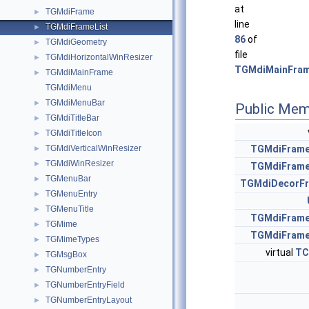
at
TGMdiFrame
►
line
TGMdiFrameList
►
86
of
TGMdiGeometry
►
file
TGMdiHorizontalWinResizer
►
TGMdiMainFram
TGMdiMainFrame
►
TGMdiMenu
TGMdiMenuBar
►
Public Mem
TGMdiTitleBar
►
TGMdiTitleIcon
►
TGMdiVerticalWinResizer
TGMdiFrame
►
TGMdiWinResizer
►
TGMdiFrame
TGMenuBar
►
TGMdiDecorF
TGMenuEntry
►
TGMenuTitle
►
TGMdiFrame
TGMime
►
TGMdiFrame
TGMimeTypes
►
virtual
TC
TGMsgBox
►
TGNumberEntry
►
TGNumberEntryField
►
TGNumberEntryLayout
►