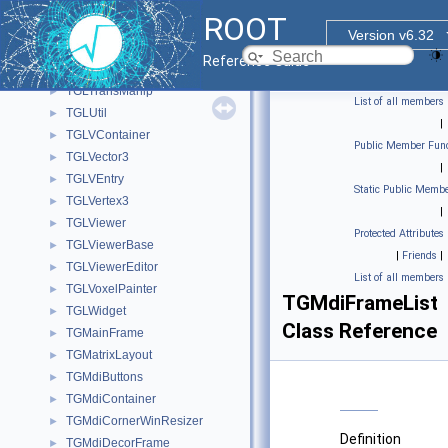
TGLTF3Painter
►
ROOT
TGLTH3Composition
►
Version v6.32
TGLTH3CompositionPainter
►
Reference Guide
TGLTH3Slice
►
TGLTransManip
►
List of all members
TGLUtil
►
|
TGLVContainer
►
Public Member Func
TGLVector3
►
|
TGLVEntry
►
Static Public Membe
TGLVertex3
►
|
TGLViewer
►
Protected Attributes
TGLViewerBase
►
|
Friends
|
TGLViewerEditor
►
List of all members
TGLVoxelPainter
►
TGMdiFrameList
TGLWidget
►
Class Reference
TGMainFrame
►
TGMatrixLayout
►
TGMdiButtons
►
TGMdiContainer
►
TGMdiCornerWinResizer
►
Definition
TGMdiDecorFrame
►