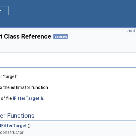
List o
t Class Reference
abstract
r 'target'.
to the estimator function
of file
IFitterTarget.h
.
er Functions
IFitterTarget
()
constructor