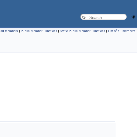
f all members
|
Public Member Functions
|
Static Public Member Functions
|
List of all members