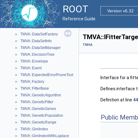
TMVA::CrossValidation
►
ROOT
TMVA::CrossValidationResult
►
Version v6.32
TMVA::DataInputHandler
►
Reference Guide
TMVA::DataLoader
►
TMVA::DataSet
►
TMVA::DataSetFactory
►
TMVA::IFitterTarge
TMVA::DataSetInfo
►
TMVA
TMVA::DataSetManager
►
TMVA::DecisionTree
►
TMVA::Envelope
►
TMVA::Event
►
TMVA::ExpectedErrorPruneTool
►
Interface for a fitte
TMVA::Factory
►
Defines interface 
TMVA::FitterBase
►
TMVA::GeneticAlgorithm
►
Definition at line
44
TMVA::GeneticFitter
►
TMVA::GeneticGenes
►
TMVA::GeneticPopulation
Public Memb
►
TMVA::GeneticRange
►
TMVA::GiniIndex
►
TMVA::GiniIndexWithLaplace
►