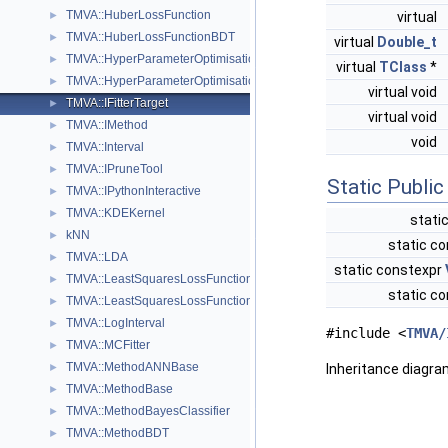
TMVA::HuberLossFunction
virtual
►
TMVA::HuberLossFunctionBDT
►
virtual
Double_t
TMVA::HyperParameterOptimisation
►
virtual
TClass
*
TMVA::HyperParameterOptimisationResult
►
virtual void
TMVA::IFitterTarget
►
virtual void
TMVA::IMethod
►
void
TMVA::Interval
►
TMVA::IPruneTool
►
Static Publi
TMVA::IPythonInteractive
►
TMVA::KDEKernel
►
stati
kNN
►
static co
TMVA::LDA
►
static constexpr
TMVA::LeastSquaresLossFunction
►
static co
TMVA::LeastSquaresLossFunctionBDT
►
TMVA::LogInterval
►
#include <
TMVA/
TMVA::MCFitter
►
TMVA::MethodANNBase
Inheritance diagra
►
TMVA::MethodBase
►
TMVA::MethodBayesClassifier
►
TMVA::MethodBDT
►