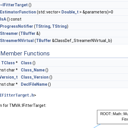
~IFitterTarget
()
EstimatorFunction
(std::vector<
Double_t
> &parameters)=0
IsA
() const
ProgressNotifier
(
TString
,
TString
)
Streamer
(
TBuffer
&)
StreamerNVirtual
(
TBuffer
&ClassDef_StreamerNVirtual_b)
c Member Functions
c
TClass
*
Class
()
nst char *
Class_Name
()
Version_t
Class_Version
()
nst char *
DeclFileName
()
IFitterTarget.h
>
m for TMVA::IFitterTarget: