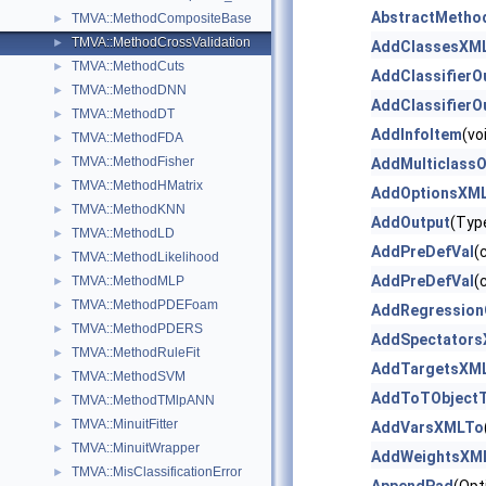
AbstractMetho
TMVA::MethodCompositeBase
►
TMVA::MethodCrossValidation
►
AddClassesXM
TMVA::MethodCuts
►
AddClassifierO
TMVA::MethodDNN
►
AddClassifierO
TMVA::MethodDT
►
AddInfoItem
(vo
TMVA::MethodFDA
►
TMVA::MethodFisher
►
AddMulticlassO
TMVA::MethodHMatrix
►
AddOptionsXM
TMVA::MethodKNN
►
AddOutput
(Typ
TMVA::MethodLD
►
AddPreDefVal
(
TMVA::MethodLikelihood
►
AddPreDefVal
(
TMVA::MethodMLP
►
TMVA::MethodPDEFoam
►
AddRegression
TMVA::MethodPDERS
►
AddSpectator
TMVA::MethodRuleFit
►
AddTargetsXM
TMVA::MethodSVM
►
AddToTObjectT
TMVA::MethodTMlpANN
►
TMVA::MinuitFitter
►
AddVarsXMLTo
TMVA::MinuitWrapper
►
AddWeightsXM
TMVA::MisClassificationError
►