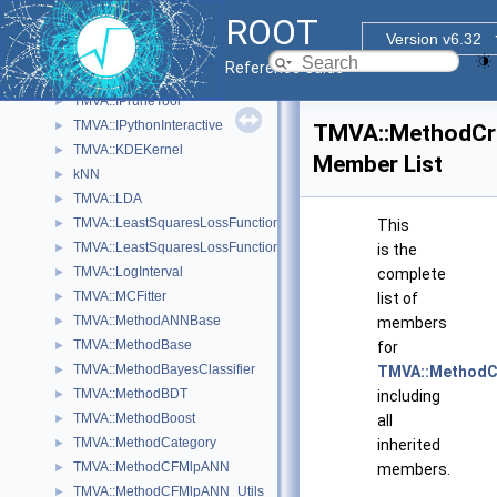
TMVA::HyperParameterOptimisationResult
►
ROOT
TMVA::IFitterTarget
►
Version v6.32
TMVA::IMethod
►
Reference Guide
TMVA::Interval
►
TMVA::IPruneTool
►
TMVA::IPythonInteractive
►
TMVA::MethodCro
TMVA::KDEKernel
►
Member List
kNN
►
TMVA::LDA
►
TMVA::LeastSquaresLossFunction
►
This
TMVA::LeastSquaresLossFunctionBDT
►
is the
TMVA::LogInterval
►
complete
TMVA::MCFitter
►
list of
TMVA::MethodANNBase
►
members
TMVA::MethodBase
►
for
TMVA::MethodBayesClassifier
►
TMVA::MethodC
TMVA::MethodBDT
►
including
TMVA::MethodBoost
►
all
TMVA::MethodCategory
►
inherited
TMVA::MethodCFMlpANN
►
members.
TMVA::MethodCFMlpANN_Utils
►