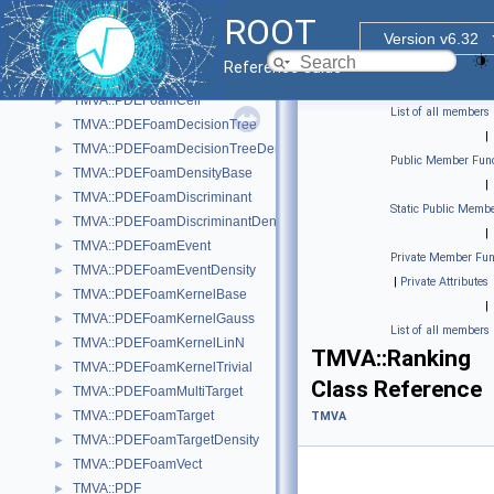
TMVA::OptimizeConfigParameters
►
ROOT
TMVA::OptionBase
►
Version v6.32
TMVA::OptionMap
►
Reference Guide
TMVA::PDEFoam
►
TMVA::PDEFoamCell
►
List of all members
TMVA::PDEFoamDecisionTree
►
|
TMVA::PDEFoamDecisionTreeDensity
►
Public Member Func
TMVA::PDEFoamDensityBase
►
|
TMVA::PDEFoamDiscriminant
►
Static Public Membe
TMVA::PDEFoamDiscriminantDensity
►
|
TMVA::PDEFoamEvent
►
Private Member Fun
TMVA::PDEFoamEventDensity
►
|
Private Attributes
TMVA::PDEFoamKernelBase
►
|
TMVA::PDEFoamKernelGauss
►
List of all members
TMVA::PDEFoamKernelLinN
►
TMVA::Ranking
TMVA::PDEFoamKernelTrivial
►
Class Reference
TMVA::PDEFoamMultiTarget
►
TMVA::PDEFoamTarget
►
TMVA
TMVA::PDEFoamTargetDensity
►
TMVA::PDEFoamVect
►
TMVA::PDF
►