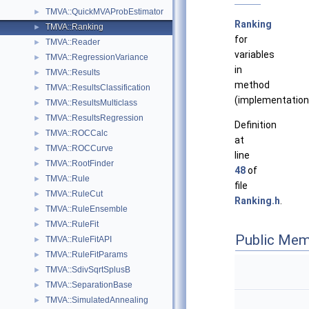
TMVA::QuickMVAProbEstimator
►
Ranking
TMVA::Ranking
►
for
TMVA::Reader
►
variables
TMVA::RegressionVariance
►
in
TMVA::Results
►
method
TMVA::ResultsClassification
►
(implementation
TMVA::ResultsMulticlass
►
TMVA::ResultsRegression
►
Definition
TMVA::ROCCalc
►
at
TMVA::ROCCurve
►
line
TMVA::RootFinder
►
48
of
TMVA::Rule
►
file
TMVA::RuleCut
►
Ranking.h
.
TMVA::RuleEnsemble
►
TMVA::RuleFit
►
Public Mem
TMVA::RuleFitAPI
►
TMVA::RuleFitParams
►
TMVA::SdivSqrtSplusB
►
TMVA::SeparationBase
►
TMVA::SimulatedAnnealing
►