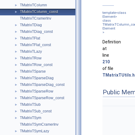
TMatrixTColumn
►
TMatrixTColumn_const
►
template<class
Element>
TMatrixTCramerInv
class
TMatrixTColumn_co
TMatrixTDiag
►
Element
TMatrixTDiag_const
►
>
TMatrixTFlat
►
Definition
TMatrixTFlat_const
►
at
TMatrixTLazy
►
line
TMatrixTRow
►
210
TMatrixTRow_const
►
of file
TMatrixTSparse
►
TMatrixTUtils.h
TMatrixTSparseDiag
►
TMatrixTSparseDiag_const
►
Public Mem
TMatrixTSparseRow
►
TMatrixTSparseRow_const
►
TMatrixTSub
►
TMatrixTSub_const
►
TMatrixTSym
►
TMatrixTSymCramerInv
TMatrixTSymLazy
►