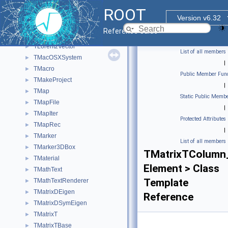
TLockGuard
►
ROOT
TLockPath
►
Version v6.32
TLockPathGuard
►
Reference Guide
TLorentzRotation
►
TLorentzVector
►
List of all members
TMacOSXSystem
►
|
TMacro
►
Public Member Func
TMakeProject
►
|
TMap
►
Static Public Membe
TMapFile
►
|
TMapIter
►
Protected Attributes
TMapRec
►
|
TMarker
►
List of all members
TMarker3DBox
►
TMatrixTColumn
TMaterial
►
Element > Class
TMathText
►
Template
TMathTextRenderer
►
TMatrixDEigen
►
Reference
TMatrixDSymEigen
►
TMatrixT
►
TMatrixTBase
►