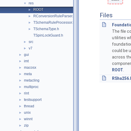
res
▼
ROOT
►
Files
RConversionRuleParser.h
►
TSchemaRuleProcessor.h
►
Foundatio
TSchemaType.h
►
The file c
TSpinLockGuard.h
utilities 
src
►
foundatio
v7
►
could be 
gui
►
across th
imt
►
componen
macosx
►
ROOT
.
meta
►
RSha256.
metacling
►
multiproc
►
rint
►
testsupport
►
thread
►
unix
►
winnt
►
zip
►