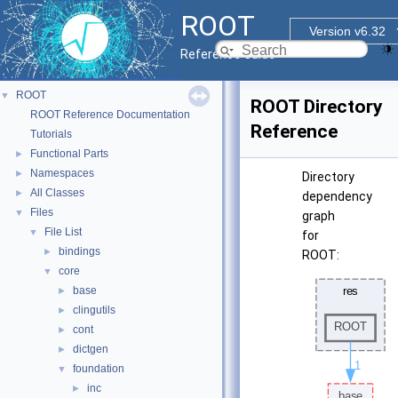
ROOT
Version v6.32
Reference Guide
ROOT
▼
ROOT Directory
ROOT Reference Documentation
Reference
Tutorials
Functional Parts
►
Namespaces
►
Directory
All Classes
►
dependency
Files
▼
graph
File List
▼
for
bindings
►
ROOT:
core
▼
base
►
clingutils
►
cont
►
dictgen
►
foundation
▼
inc
►