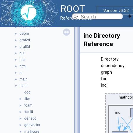
Files
▼
ROOT
File List
▼
Version v6.32
bindings
►
Reference Guide
core
►
documentation
►
geom
►
inc Directory
graf2d
►
Reference
graf3d
►
gui
►
Directory
hist
►
dependency
html
►
graph
io
►
for
main
►
inc:
math
▼
doc
fftw
►
foam
►
fumili
►
genetic
►
genvector
►
mathcore
▼