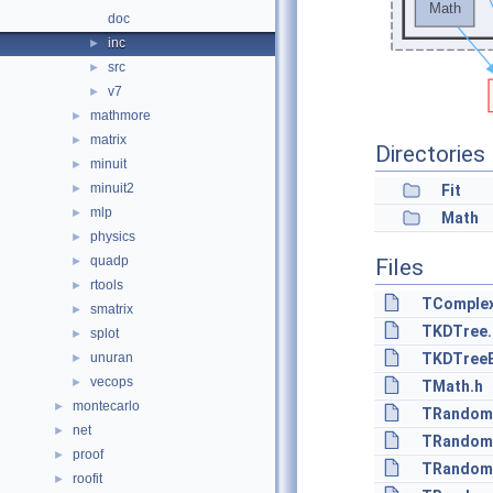
doc
inc
►
src
►
v7
►
mathmore
►
matrix
►
Directories
minuit
►
minuit2
►
Fit
mlp
►
Math
physics
►
quadp
►
Files
rtools
►
TComplex
smatrix
►
TKDTree.
splot
►
unuran
TKDTreeB
►
vecops
►
TMath.h
montecarlo
►
TRandom
net
►
TRandom
proof
►
TRandom
roofit
►