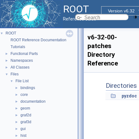
ROOT
Version v6.32
Reference Guide
ROOT
▼
v6-32-00-
ROOT Reference Documentation
patches
Tutorials
Directory
Functional Parts
►
Namespaces
►
Reference
All Classes
►
Files
▼
File List
▼
Directories
bindings
►
core
►
pyzdoc
documentation
►
geom
►
graf2d
►
graf3d
►
gui
►
hist
►