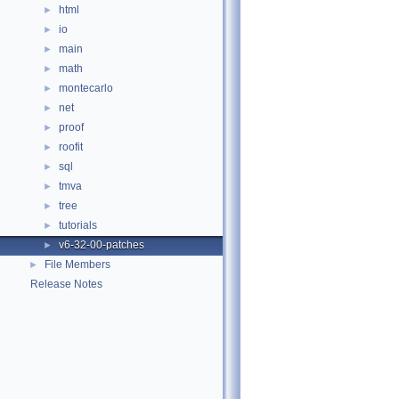
html
►
io
►
main
►
math
►
montecarlo
►
net
►
proof
►
roofit
►
sql
►
tmva
►
tree
►
tutorials
►
v6-32-00-patches
►
File Members
►
Release Notes