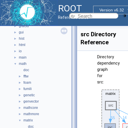
core
►
ROOT
documentation
►
Version v6.32
geom
►
Reference Guide
graf2d
►
graf3d
►
gui
►
src Directory
hist
►
Reference
html
►
io
►
Directory
main
►
dependency
math
▼
graph
doc
for
fftw
►
src:
foam
►
fumili
►
genetic
►
genvector
►
mathcore
►
mathmore
►
matrix
▼
doc