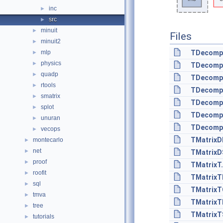
inc
►
src
►
minuit
►
Files
minuit2
►
mlp
TDecomp
►
physics
►
TDecomp
quadp
►
TDecomp
rtools
►
TDecomp
smatrix
►
TDecomp
splot
►
TDecompS
unuran
►
TDecomp
vecops
►
TMatrixD
montecarlo
►
net
►
TMatrixD
proof
►
TMatrixT
roofit
►
TMatrixT
sql
►
TMatrixT
tmva
►
TMatrixT
tree
►
TMatrixT
tutorials
►