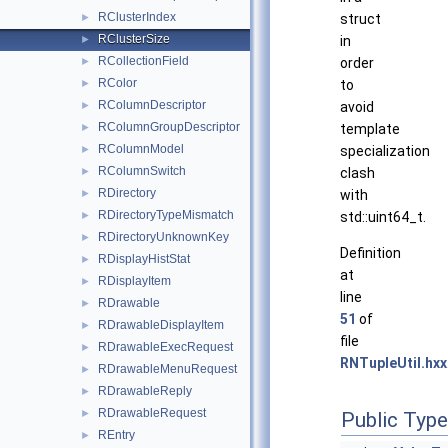
RClusterIndex
►
struct
RClusterSize
►
in
RCollectionField
►
order
RColor
►
to
RColumnDescriptor
►
avoid
RColumnGroupDescriptor
►
template
RColumnModel
►
specialization
RColumnSwitch
►
clash
RDirectory
►
with
RDirectoryTypeMismatch
►
std::uint64_t.
RDirectoryUnknownKey
►
Definition
RDisplayHistStat
►
at
RDisplayItem
►
line
RDrawable
►
51
of
RDrawableDisplayItem
►
file
RDrawableExecRequest
►
RNTupleUtil.hxx
RDrawableMenuRequest
►
RDrawableReply
►
RDrawableRequest
►
Public Typ
REntry
►