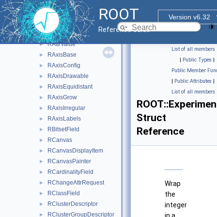
RAttrMap
►
ROOT
RAttrMargins
►
Version v6.32
RAttrMarker
►
Reference Guide
RAttrText
►
RAttrValue
►
List of all members
RAxisBase
►
|
Public Types
|
RAxisConfig
►
Public Member Func
RAxisDrawable
►
|
Public Attributes
|
RAxisEquidistant
►
List of all members
RAxisGrow
►
ROOT::Experiment
RAxisIrregular
►
Struct
RAxisLabels
►
Reference
RBitsetField
►
RCanvas
►
RCanvasDisplayItem
►
RCanvasPainter
►
RCardinalityField
►
RChangeAttrRequest
►
Wrap
RClassField
►
the
RClusterDescriptor
►
integer
RClusterGroupDescriptor
►
in a