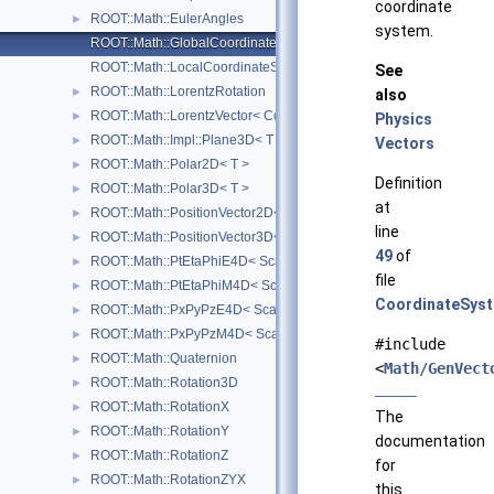
coordinate
ROOT::Math::EulerAngles
►
system.
ROOT::Math::GlobalCoordinateSystemTag
ROOT::Math::LocalCoordinateSystemTag
See
ROOT::Math::LorentzRotation
►
also
ROOT::Math::LorentzVector< CoordSystem >
►
Physics
ROOT::Math::Impl::Plane3D< T >
►
Vectors
ROOT::Math::Polar2D< T >
►
Definition
ROOT::Math::Polar3D< T >
►
at
ROOT::Math::PositionVector2D< CoordSystem, Tag >
►
line
ROOT::Math::PositionVector3D< CoordSystem, Tag >
►
49
of
ROOT::Math::PtEtaPhiE4D< ScalarType >
►
file
ROOT::Math::PtEtaPhiM4D< ScalarType >
►
CoordinateSys
ROOT::Math::PxPyPzE4D< ScalarType >
►
ROOT::Math::PxPyPzM4D< ScalarType >
►
#include
ROOT::Math::Quaternion
►
<
Math/GenVect
ROOT::Math::Rotation3D
►
ROOT::Math::RotationX
►
The
ROOT::Math::RotationY
►
documentation
ROOT::Math::RotationZ
►
for
ROOT::Math::RotationZYX
►
this