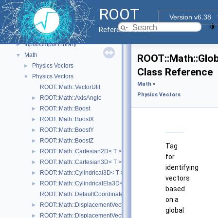
GUI
►
ROOT
Web Widgets
►
Version v6.38
Web Display
►
Reference Guide
Histogram Library
►
Input/Output Library
►
Math
▼
ROOT::Math::Glo
Physics Vectors
►
Class Reference
Physics Vectors
▼
Math
»
ROOT::Math::VectorUtil
Physics Vectors
ROOT::Math::AxisAngle
►
ROOT::Math::Boost
►
ROOT::Math::BoostX
►
ROOT::Math::BoostY
►
ROOT::Math::BoostZ
►
Tag
ROOT::Math::Cartesian2D< T >
►
for
ROOT::Math::Cartesian3D< T >
►
identifying
ROOT::Math::Cylindrical3D< T >
►
vectors
ROOT::Math::CylindricalEta3D< T >
►
based
ROOT::Math::DefaultCoordinateSystemTag
on a
ROOT::Math::DisplacementVector2D< CoordSystem, Tag >
►
global
ROOT::Math::DisplacementVector3D< CoordSystem, Tag >
►