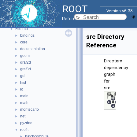
Functional Parts
►
ROOT
Namespaces
►
Version v6.38
All Classes
►
Reference Guide
Files
▼
File List
▼
src Directory
bindings
►
core
►
Reference
documentation
►
geom
►
Directory
graf2d
►
dependency
graf3d
►
graph
gui
►
for
hist
►
src:
io
►
main
►
math
►
montecarlo
►
net
►
pyzdoc
►
roofit
▼
batchcompute
►