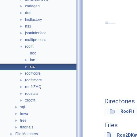
codegen
►
doc
►
histfactory
►
hs3
►
jsoninterface
►
multiprocess
►
roofit
▼
doc
inc
►
src
►
roofitcore
►
roofitmore
►
roofitZMQ
►
roostats
►
Directories
xroofit
►
sql
►
RooFit
tmva
►
tree
►
Files
tutorials
►
File Members
►
Roo2DKey